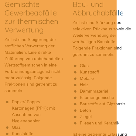
Gemischte
Bau- und
Gewerbeabfälle
Abbruchabfälle
zur thermischen
Ziel ist eine Stärkung des
Verwertung
selektiven Rückbaus sowie die
Weiterverwendung der
Ziel ist eine Steigerung der
werthaltigen Baustoffe.
stofflichen Verwertung der
Folgende Fraktionen sind
Materialien. Eine direkte
getrennt zu sammeln:
Zuführung von unbehandelten
Wertstoffgemischen in eine
Glas
Verbrennungsanlage ist nicht
Kunststoff
mehr zulässig. Folgende
Metalle
Fraktionen sind getrennt zu
Holz
sammeln:
Dämmmaterial
Bitumengemische
Papier/ Pappe/
Baustoffe auf Gipsbasis
Kartonagen (PPK); mit
Beton
Ausnahme von
Ziegel
Hygienepapier
Fliesen und Keramik
Glas
Kunststoffe
Ist eine getrennte Erfassung