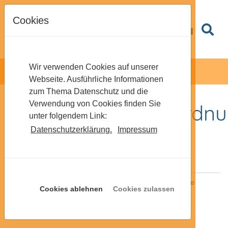
Cookies
Wir verwenden Cookies auf unserer
Webseite. Ausführliche Informationen
zum Thema Datenschutz und die
Verwendung von Cookies finden Sie
Gewerbeabfallverordn
unter folgendem Link:
Datenschutzerklärung.
Impressum
Gewerbeabfallverordnung
Stammdatenblatt
Tabellarische Aufstellung
Die Gewerbeabfallverordnung sieht bundesweit erweiterte
Cookies ablehnen
Cookies zulassen
Getrennthaltungs- und neue Dokumentationspflichten für
gewerbliche Abfallerzeuger vor. Abfälle sind bereits am
Entstehungsort getrennt zu erfassen.