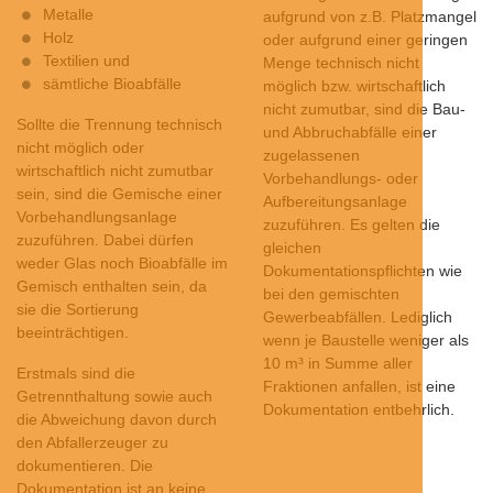
Metalle
aufgrund von z.B. Platzmangel
Holz
oder aufgrund einer geringen
Textilien und
Menge technisch nicht
sämtliche Bioabfälle
möglich bzw. wirtschaftlich
nicht zumutbar, sind die Bau-
Sollte die Trennung technisch
und Abbruchabfälle einer
nicht möglich oder
zugelassenen
wirtschaftlich nicht zumutbar
Vorbehandlungs- oder
sein, sind die Gemische einer
Aufbereitungsanlage
Vorbehandlungsanlage
zuzuführen. Es gelten die
zuzuführen. Dabei dürfen
gleichen
weder Glas noch Bioabfälle im
Dokumentationspflichten wie
Gemisch enthalten sein, da
bei den gemischten
sie die Sortierung
Gewerbeabfällen. Lediglich
beeinträchtigen.
wenn je Baustelle weniger als
10 m³ in Summe aller
Erstmals sind die
Fraktionen anfallen, ist eine
Getrennthaltung sowie auch
Dokumentation entbehrlich.
die Abweichung davon durch
den Abfallerzeuger zu
dokumentieren. Die
Dokumentation ist an keine