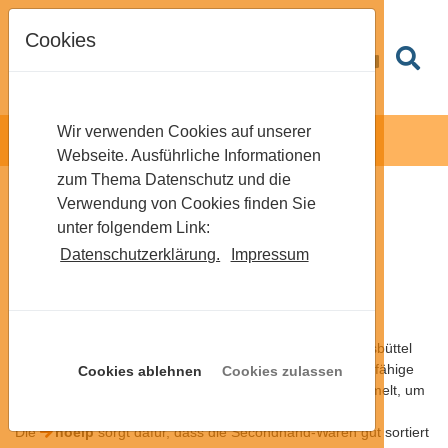
Cookies
Wir verwenden Cookies auf unserer
Webseite. Ausführliche Informationen
zum Thema Datenschutz und die
Verwendung von Cookies finden Sie
Wiederverwenden
unter folgendem Link:
statt Wegwerfen
Datenschutzerklärung.
Impressum
Das Motto ist Weitergeben
Auf den
Recyclinghöfen
in Heide, Bargenstedt, Brunsbüttel
und Büsum werden gut erhaltene, saubere und funktionsfähige
Cookies ablehnen
Cookies zulassen
Gegenstände als Spende zur Weiterverwendung gesammelt, um
ihnen ein zweites Leben zu geben.
Die
hoelp
sorgt dafür, dass die Secondhand-Waren gut sortiert