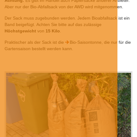
Achtung:
Es gibt im Handel auch Papiersäcke anderer Anbieter.
Aber nur der Bio-Abfallsack von der AWD wird mitgenommen.
Der Sack muss zugebunden werden. Jedem Bioabfallsack ist ein
Band beigefügt. Achten Sie bitte auf das zulässige
Höchstgewicht
von
15 Kilo
.
Praktischer als der Sack ist die
Bio-Saisontonne
, die nur für die
Gartensaison bestellt werden kann.