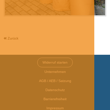
Zurück
Widerruf starten
Unternehmen
AGB / AEB / Satzung
Datenschutz
Barrierefreiheit
Impressum