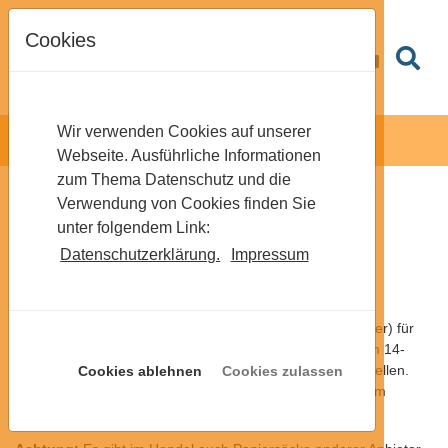
Cookies
Wir verwenden Cookies auf unserer
Webseite. Ausführliche Informationen
zum Thema Datenschutz und die
Verwendung von Cookies finden Sie
Nur Bio-Abfallsäcke der
unter folgendem Link:
AWD werden abgeholt
Datenschutzerklärung.
Impressum
30.06.2026
Nutzen Sie zwischendurch unseren Bio-Abfallsack (60 Liter) für
trockene Bioabfälle aus dem Garten? Sie können ihn zum 14-
täglichen Leerungstermin Ihrer Biotonne an die Straße stellen.
Cookies ablehnen
Cookies zulassen
Die Bio-Abfallsäcke sind bei den
Recyclinghöfen
oder im
Einzelhandel
für je 2,50 Euro erhältlich.